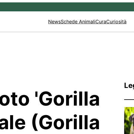
News
Schede Animali
Cura
Curiosità
Le
oto 'Gorilla
le (Gorilla