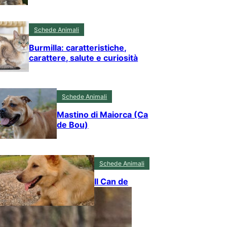
Schede Animali
Burmilla: caratteristiche,
carattere, salute e curiosità
Schede Animali
Mastino di Maiorca (Ca
de Bou)
Schede Animali
Il Can de
Palleiro