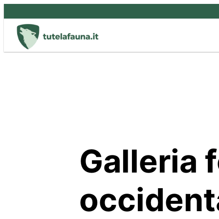
Vai
al
contenuto
Galleria f
occidenta