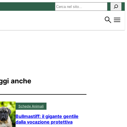
Cerca
ggi anche
Schede Animali
Bullmastiff: il gigante gentile
dalla vocazione protettiva