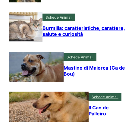
Schede Animali
Burmilla: caratteristiche, carattere,
salute e curiosità
Schede Animali
Mastino di Maiorca (Ca de
Bou)
Schede Animali
Il Can de
Palleiro