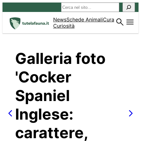
Vai
Cerca
al
contenuto
News
Schede Animali
Cura
Curiosità
Galleria foto
'Cocker
Spaniel
Inglese:
carattere,