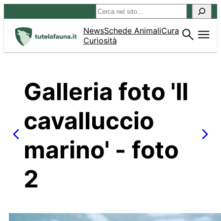
Vai
Cerca
al
contenuto
News
Schede Animali
Cura
Curiosità
Galleria foto 'Il
cavalluccio
marino' - foto
2