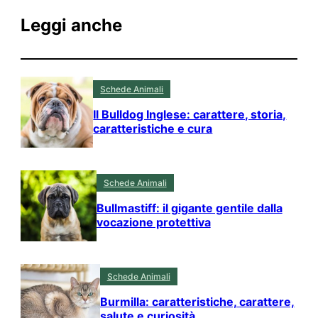
Leggi anche
Schede Animali
Il Bulldog Inglese: carattere, storia,
caratteristiche e cura
Schede Animali
Bullmastiff: il gigante gentile dalla
vocazione protettiva
Schede Animali
Burmilla: caratteristiche, carattere,
salute e curiosità