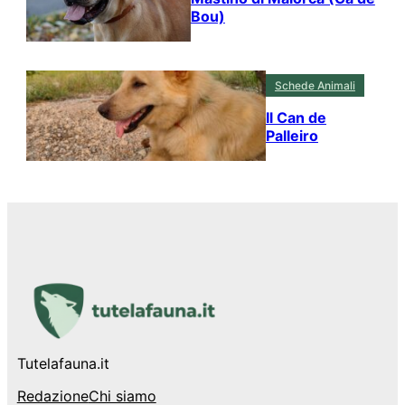
Bou)
Schede Animali
Il Can de
Palleiro
Tutelafauna.it
Redazione
Chi siamo