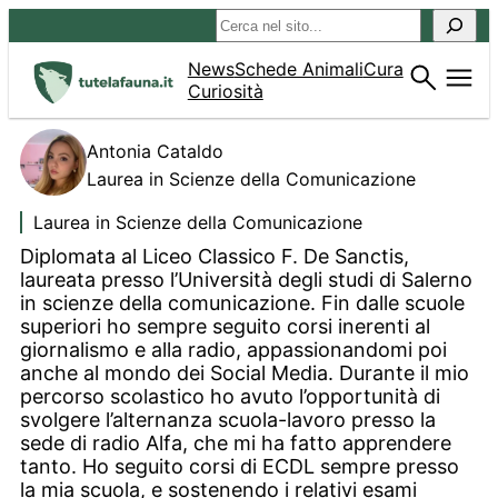
Vai
Cerca
al
contenuto
News
Schede Animali
Cura
Curiosità
Antonia Cataldo
Laurea in Scienze della Comunicazione
Laurea in Scienze della Comunicazione
Diplomata al Liceo Classico F. De Sanctis,
laureata presso l’Università degli studi di Salerno
in scienze della comunicazione. Fin dalle scuole
superiori ho sempre seguito corsi inerenti al
giornalismo e alla radio, appassionandomi poi
anche al mondo dei Social Media. Durante il mio
percorso scolastico ho avuto l’opportunità di
svolgere l’alternanza scuola-lavoro presso la
sede di radio Alfa, che mi ha fatto apprendere
tanto. Ho seguito corsi di ECDL sempre presso
la mia scuola, e sostenendo i relativi esami