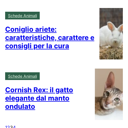
Schede Animali
Coniglio ariete:
caratteristiche, carattere e
consigli per la cura
Schede Animali
Cornish Rex: il gatto
elegante dal manto
ondulato
1
2
3
4
…