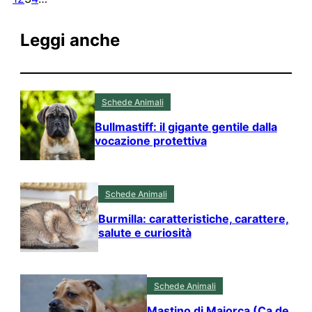
Leggi anche
Schede Animali
Bullmastiff: il gigante gentile dalla
vocazione protettiva
Schede Animali
Burmilla: caratteristiche, carattere,
salute e curiosità
Schede Animali
Mastino di Maiorca (Ca de