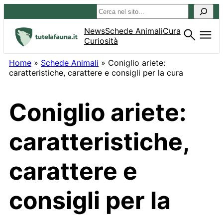
Vai
Cerca
al
contenuto
News
Schede Animali
Cura
Curiosità
Home
»
Schede Animali
»
Coniglio ariete:
caratteristiche, carattere e consigli per la cura
Coniglio ariete:
caratteristiche,
carattere e
consigli per la