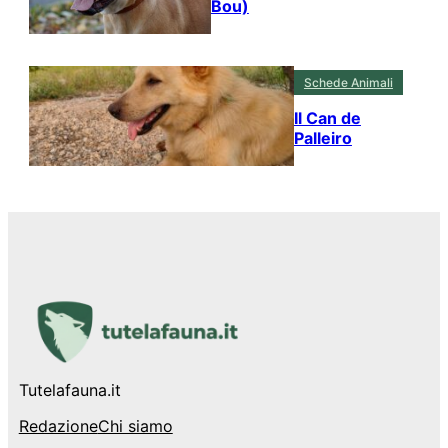
Bou)
Schede Animali
Il Can de
Palleiro
Tutelafauna.it
Redazione
Chi siamo